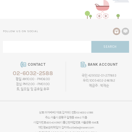
FOLLOW US ON SOCIAL
SEARCH
CONTACT
BANK ACCOUNT
02-6032-2588
국민 429502-01-277893
평일 AM10:00 - PM06:00
우리 1005-602-246182
점심 PM12:00 - PM01:00
예금주 : 박재순
토, 일요일 및 공휴일 휴무
상호 아지베베 | 대표 김미애 | 전화 02-6032-2588
주소 서울시 은평구 갈현동 494-2 지층
사업자번호 620-43-01187 | 통신판매업번호 서울은평-1541호
개인정보관리책임자
김미애
azibebe@naver.com