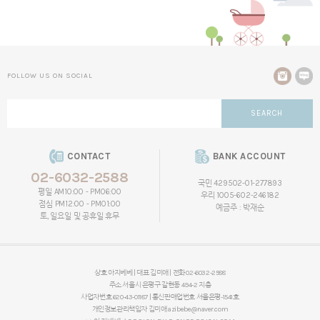
FOLLOW US ON SOCIAL
SEARCH
CONTACT
BANK ACCOUNT
02-6032-2588
국민 429502-01-277893
평일 AM10:00 - PM06:00
우리 1005-602-246182
점심 PM12:00 - PM01:00
예금주 : 박재순
토, 일요일 및 공휴일 휴무
상호 아지베베 | 대표 김미애 | 전화 02-6032-2588
주소 서울시 은평구 갈현동 494-2 지층
사업자번호 620-43-01187 | 통신판매업번호 서울은평-1541호
개인정보관리책임자
김미애
azibebe@naver.com